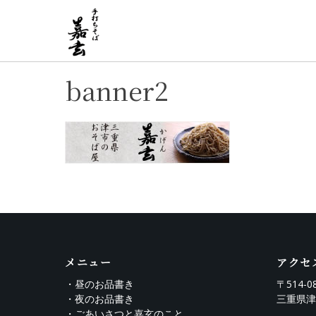
Skip
to
content
banner2
メニュー
アクセ
・昼のお品書き
〒514-0
・夜のお品書き
三重県津
・ごあいさつと嘉玄のこと