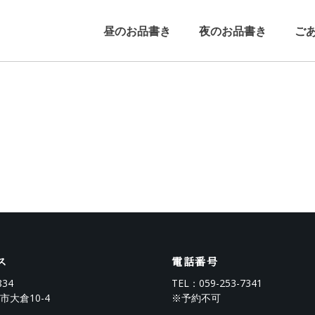
昼のお品書き
夜のお品書き
ご
ス
電話番号
834
TEL：
059-253-7341
市大倉10-4
※予約不可